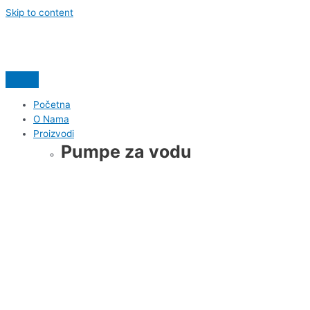
Skip to content
Početna
O Nama
Proizvodi
Pumpe za vodu